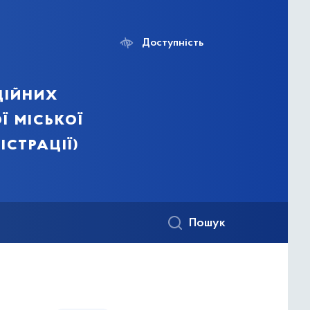
Доступність
ційних
ї міської
істрації)
Пошук