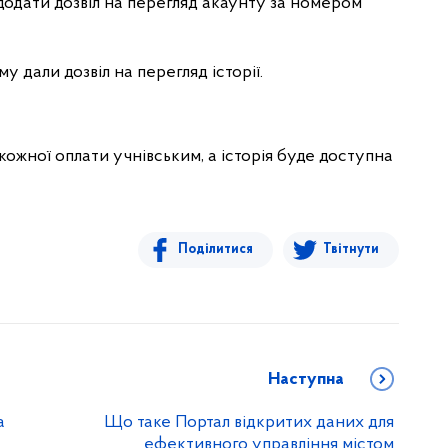
» додати дозвіл на перегляд акаунту за номером
му дали дозвіл на перегляд історії.
ожної оплати учнівським, а історія буде доступна
Поділитися
Твітнути
Наступна
а
Що таке Портал відкритих даних для
ефективного управління містом