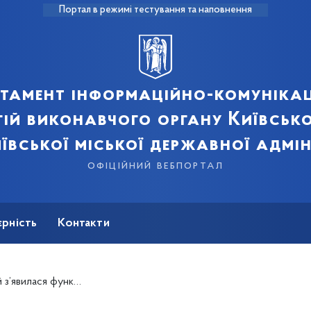
Портал в режимі тестування та наповнення
тамент інформаційно-комуніка
ій виконавчого органу Київсько
ївської міської державної адмін
офіційний вебпортал
єрність
Контакти
 поїздок за учнівським квитком