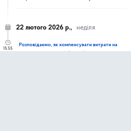
22 лютого 2026 р.,
неділя
Розповідаємо, як компенсувати витрати на
15:55
генератори та сонячні панелі
8 лютого 2026 р.,
неділя
у застосунку Київ Цифровий тепер можна
15:58
переглядати поїздки за учнівським