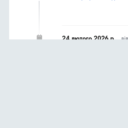
24 лютого 2026 р.,
ві
78% підлітків уже стикалися 
10:08
Safer Internet Day
22 лютого 2026 р.,
не
Розповідаємо, як компенсуват
15:55