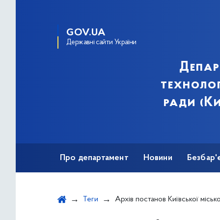
GOV.UA
Державні сайти України
Депар
технолог
ради (Ки
Про департамент
Новини
Безбар'
Теги
Архів постанов Київської міської в