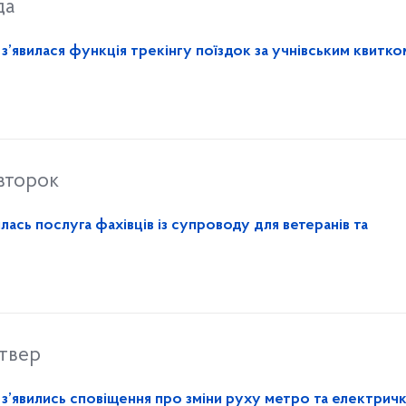
да
з’явилася функція трекінгу поїздок за учнівським квитко
івторок
лась послуга фахівців із супроводу для ветеранів та
твер
з’явились сповіщення про зміни руху метро та електрич