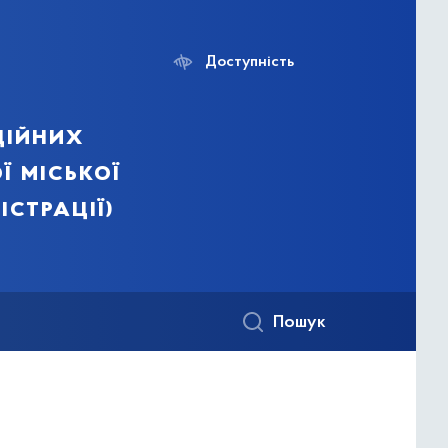
Доступність
ційних
ї міської
істрації)
Пошук