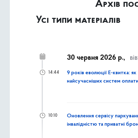
Архів пос
Усі типи матеріалів
30 червня 2026 р.,
ві
9 років еволюції Е-квитка: як
14:44
найсучасніших систем оплати
Оновлення сервісу паркування
10:10
інвалідністю та приватні бр