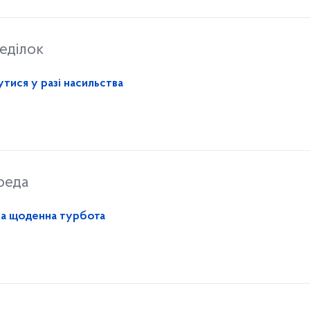
еділок
тися у разі насильства
реда
на щоденна турбота