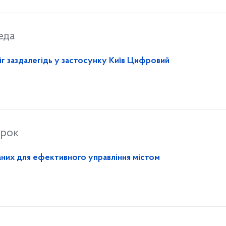
еда
г заздалегідь у застосунку Київ Цифровий
орок
аних для ефективного управління містом