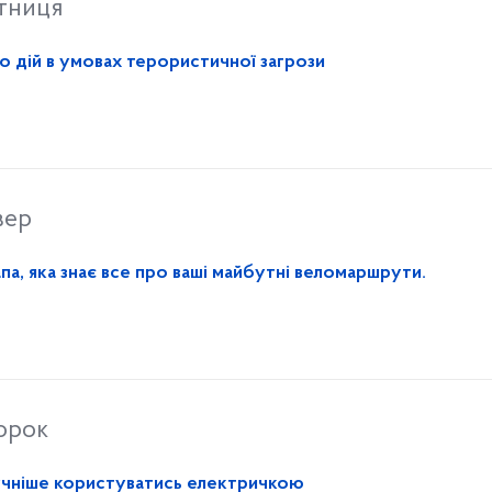
ятниця
о дій в умовах терористичної загрози
вер
па, яка знає все про ваші майбутні веломаршрути.
торок
ручніше користуватись електричкою