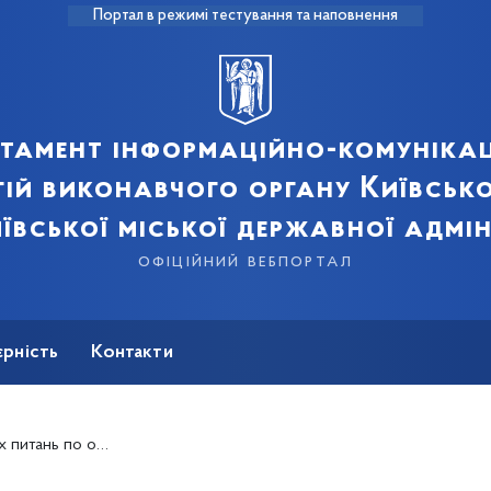
Портал в режимі тестування та наповнення
тамент інформаційно-комуніка
ій виконавчого органу Київсько
ївської міської державної адмін
офіційний вебпортал
єрність
Контакти
авершеного будівництва