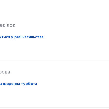
еділок
тися у разі насильства
реда
на щоденна турбота