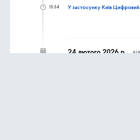
У застосунку Київ Цифровий 
15:54
24 лютого 2026 р.,
ві
78% підлітків уже стикалися 
10:08
Safer Internet Day
22 лютого 2026 р.,
не
Розповідаємо, як компенсуват
15:55