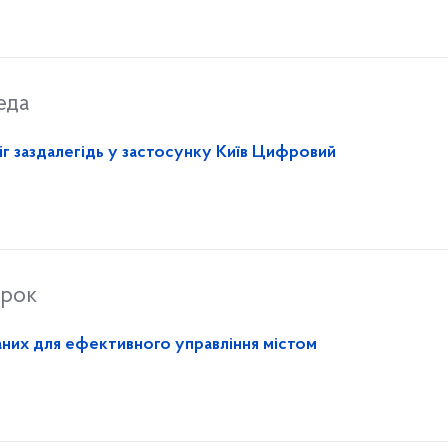
еда
г заздалегідь у застосунку Київ Цифровий
орок
аних для ефективного управління містом