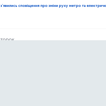
з’явились сповіщення про зміни руху метро та електрич
второк
з онлайн-ризиками: як Україна долучається до ініціативи 
діля
и витрати на генератори та сонячні панелі