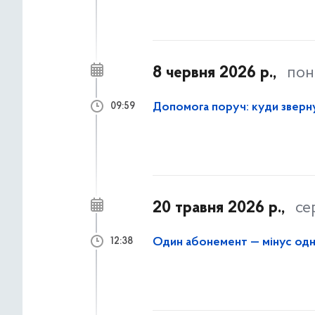
8 червня 2026 р.,
пон
Допомога поруч: куди зверну
09:59
20 травня 2026 р.,
се
Один абонемент — мінус од
12:38