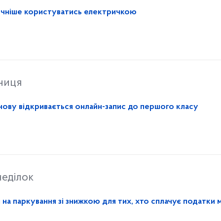
ручніше користуватись електричкою
ниця
 знову відкривається онлайн-запис до першого класу
еділок
 на паркування зі знижкою для тих, хто сплачує податки 