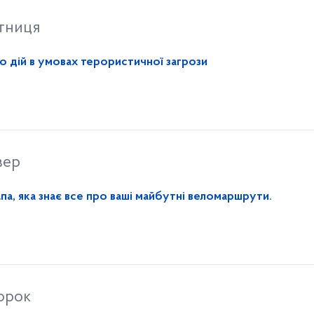
ятниця
о дій в умовах терористичної загрози
вер
па, яка знає все про ваші майбутні веломаршрути.
торок