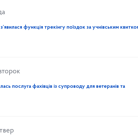
да
з’явилася функція трекінгу поїздок за учнівським квитко
івторок
лась послуга фахівців із супроводу для ветеранів та
твер