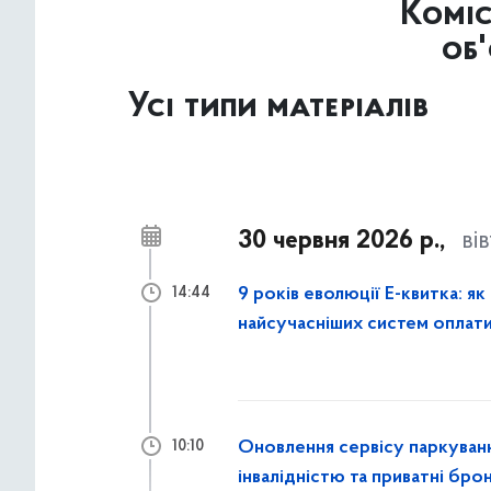
Коміс
об
Усі типи матеріалів
30 червня 2026 р.,
ві
9 років еволюції Е-квитка: як
14:44
найсучасніших систем оплати
Оновлення сервісу паркування
10:10
інвалідністю та приватні бр