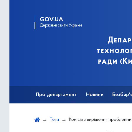
GOV.UA
Державні сайти України
Депар
технолог
ради (Ки
Про департамент
Новини
Безбар'
Теги
Комісія з вирішення проблемних питань по об'єктах нез