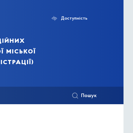
Доступність
ційних
ї міської
істрації)
Пошук