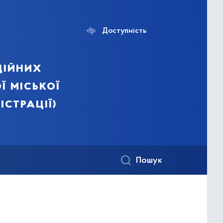
Доступність
ційних
ї міської
істрації)
Пошук