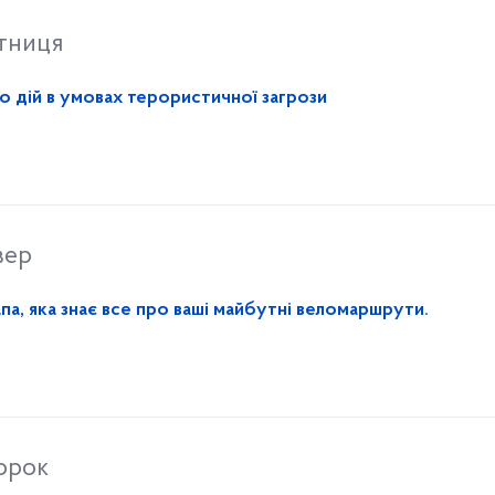
ятниця
о дій в умовах терористичної загрози
вер
па, яка знає все про ваші майбутні веломаршрути.
торок