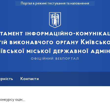
Портал в режимі тестування та наповнення
тамент інформаційно-комуніка
ій виконавчого органу Київсько
ївської міської державної адмін
офіційний вебпортал
єрність
Контакти
иційних програм (проектів)