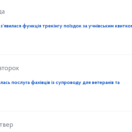
да
з’явилася функція трекінгу поїздок за учнівським квитко
івторок
лась послуга фахівців із супроводу для ветеранів та
твер