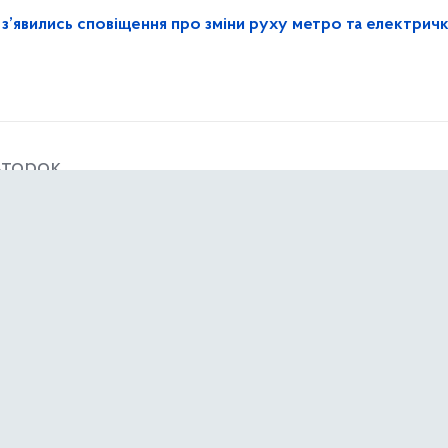
з’явились сповіщення про зміни руху метро та електрич
второк
з онлайн-ризиками: як Україна долучається до ініціативи 
діля
и витрати на генератори та сонячні панелі