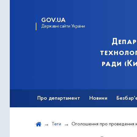
GOV.UA
Державні сайти України
Депар
технолог
ради (Ки
Про департамент
Новини
Безбар'
Теги
Оголошення про проведення конкурсу оцінки та відбору інвест