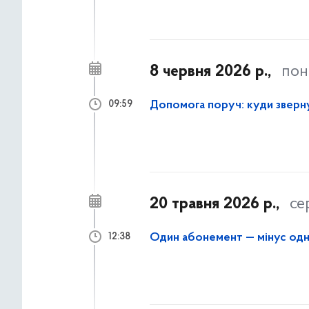
8 червня 2026 р.,
пон
Допомога поруч: куди зверну
09:59
20 травня 2026 р.,
се
Один абонемент — мінус од
12:38