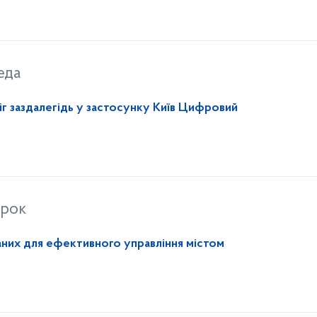
еда
г заздалегідь у застосунку Київ Цифровий
орок
аних для ефективного управління містом