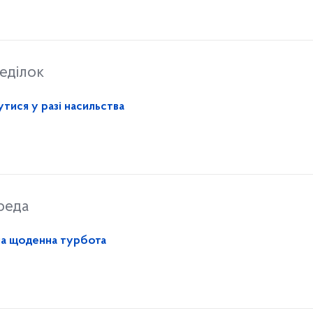
еділок
тися у разі насильства
реда
на щоденна турбота