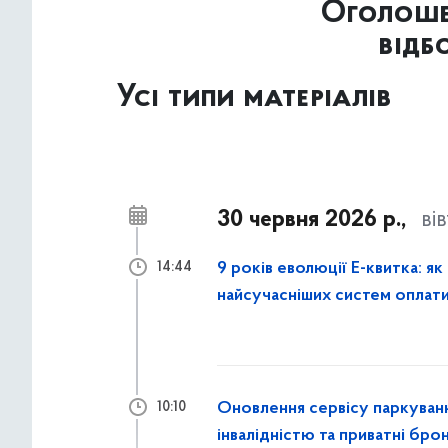
Оголоше
відб
Усі типи матеріалів
30 червня 2026 р.,
ві
9 років еволюції Е-квитка: як
14:44
найсучасніших систем оплати
Оновлення сервісу паркування
10:10
інвалідністю та приватні бр