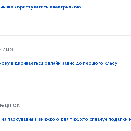
ручніше користуватись електричкою
ниця
 знову відкривається онлайн-запис до першого класу
еділок
 на паркування зі знижкою для тих, хто сплачує податки 