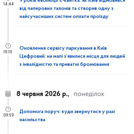
9 років еволюції Е-квитка: як Київ відмовився
14:44
від паперових талонів та створив одну з
найсучасніших систем оплати проїзду
Оновлення сервісу паркування в Київ
10:10
Цифровий: на мапі з’явилися місця для людей
з інвалідністю та приватні бронювання
8 червня 2026 р.,
понеділок
Допомога поруч: куди звернутися у разі
09:59
насильства