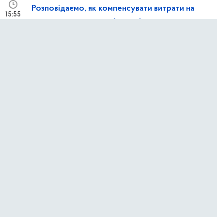
Розповідаємо, як компенсувати витрати на
15:55
генератори та сонячні панелі
8 лютого 2026 р.,
неділя
у застосунку Київ Цифровий тепер можна
15:58
переглядати поїздки за учнівським
1 січня 2026 р.,
четвер
Безоплатне паркування для Захисників та