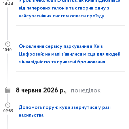
9 років еволюції Е-квитка: як Київ відмовився
14:44
від паперових талонів та створив одну з
найсучасніших систем оплати проїзду
Оновлення сервісу паркування в Київ
10:10
Цифровий: на мапі з’явилися місця для людей
з інвалідністю та приватні бронювання
8 червня 2026 р.,
понеділок
Допомога поруч: куди звернутися у разі
09:59
насильства