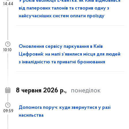
9 років еволюції Е-квитка: як Київ відмовився
14:44
від паперових талонів та створив одну з
найсучасніших систем оплати проїзду
Оновлення сервісу паркування в Київ
10:10
Цифровий: на мапі з’явилися місця для людей
з інвалідністю та приватні бронювання
8 червня 2026 р.,
понеділок
Допомога поруч: куди звернутися у разі
09:59
насильства