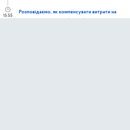
Розповідаємо, як компенсувати витрати на
15:55
генератори та сонячні панелі
8 лютого 2026 р.,
неділя
у застосунку Київ Цифровий тепер можна
15:58
переглядати поїздки за учнівським
1 січня 2026 р.,
четвер