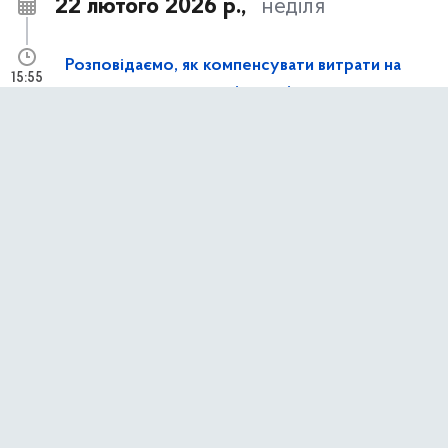
22 лютого 2026 р.,
неділя
Розповідаємо, як компенсувати витрати на
15:55
генератори та сонячні панелі
8 лютого 2026 р.,
неділя
у застосунку Київ Цифровий тепер можна
15:58
переглядати поїздки за учнівським
1 січня 2026 р.,
четвер