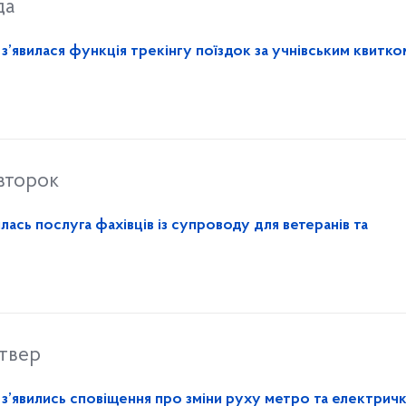
да
з’явилася функція трекінгу поїздок за учнівським квитко
івторок
лась послуга фахівців із супроводу для ветеранів та
твер
з’явились сповіщення про зміни руху метро та електрич