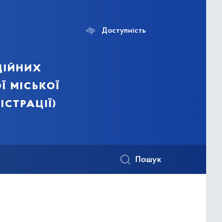
Доступність
ційних
ї міської
істрації)
Пошук