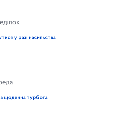
еділок
тися у разі насильства
реда
на щоденна турбота