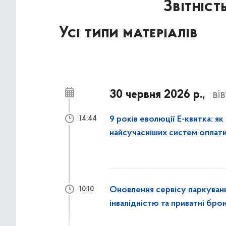
Звітніст
Усі типи матеріалів
30 червня 2026 р.,
ві
9 років еволюції Е-квитка: як
14:44
найсучасніших систем оплати
Оновлення сервісу паркування
10:10
інвалідністю та приватні бр