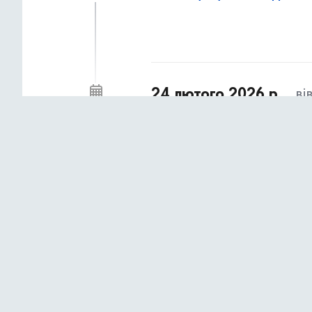
24 лютого 2026 р.,
ві
78% підлітків уже стикалися 
10:08
Safer Internet Day
22 лютого 2026 р.,
не
Розповідаємо, як компенсуват
15:55