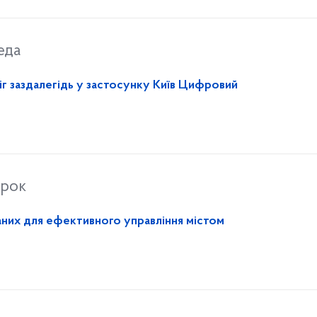
еда
г заздалегідь у застосунку Київ Цифровий
орок
аних для ефективного управління містом