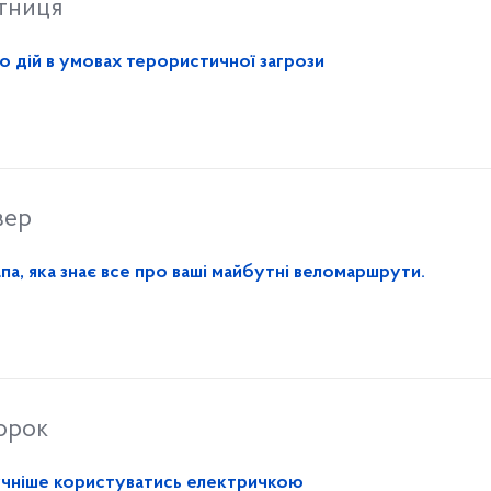
ятниця
о дій в умовах терористичної загрози
вер
па, яка знає все про ваші майбутні веломаршрути.
торок
ручніше користуватись електричкою