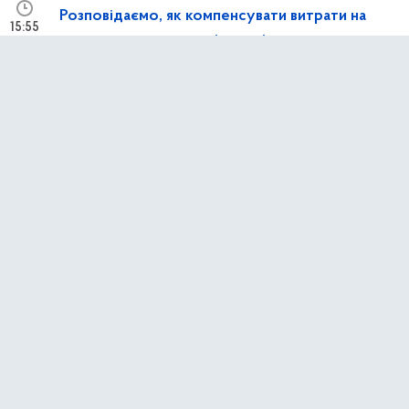
Розповідаємо, як компенсувати витрати на
15:55
генератори та сонячні панелі
8 лютого 2026 р.,
неділя
у застосунку Київ Цифровий тепер можна
15:58
переглядати поїздки за учнівським
1 січня 2026 р.,
четвер
Безоплатне паркування для Захисників та